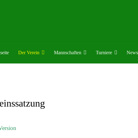
seite
Der Verein
Mannschaften
Turniere
News
einssatzung
ersion