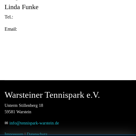
Linda Funke
Tel.:
Email:
Warsteiner Tennispark e.V.
Unterm Stillenberg 18
59581 Warstein
✉
info@tennispark-warstein.de
Impressum
|
Datenschutz