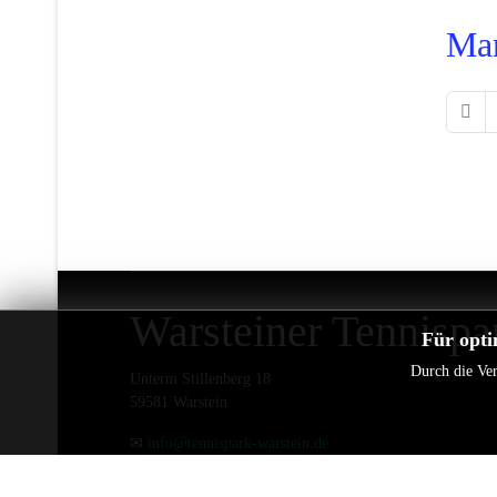
Man
Warsteiner Tennispa
Für opti
Durch die Ver
Unterm Stillenberg 18
59581 Warstein
✉
info@tennispark-warstein.de