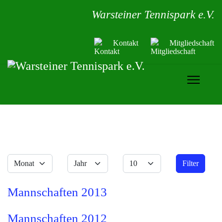
Warsteiner Tennispark e.V.
Kontakt
Mitgliedschaft
Monat
Jahr
Anzeige #
Filter
Filter
Mannschaften 2013
Mannschaften 2012