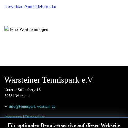
Download Anmeldeformular
Warsteiner Tennispark e.V.
Unterm Stillenberg 18
59581 Warstein
✉
info@tennispark-warstein.de
Impressum
|
Datenschutz
Für optimalen Benutzerservice auf dieser Webseite
Anfahrt